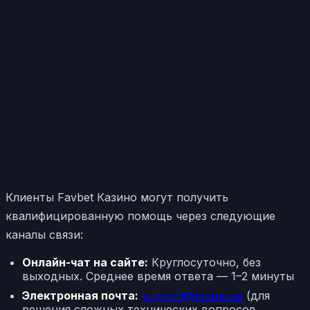
Клиенты Favbet Казино могут получить
квалифицированную помощь через следующие
каналы связи:
Онлайн-чат на сайте:
Круглосуточно, без
выходных. Среднее время ответа — 1–2 минуты
Электронная почта:
support@favbet.ua
(для
решения сложных технических вопросов,