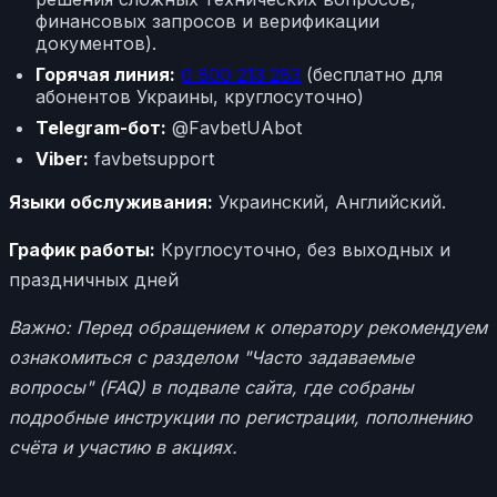
финансовых запросов и верификации
документов).
Горячая линия:
0 800 213 283
(бесплатно для
абонентов Украины, круглосуточно)
Telegram-бот:
@FavbetUAbot
Viber:
favbetsupport
Языки обслуживания:
Украинский, Английский.
График работы:
Круглосуточно, без выходных и
праздничных дней
Важно: Перед обращением к оператору рекомендуем
ознакомиться с разделом "Часто задаваемые
вопросы" (FAQ) в подвале сайта, где собраны
подробные инструкции по регистрации, пополнению
счёта и участию в акциях.