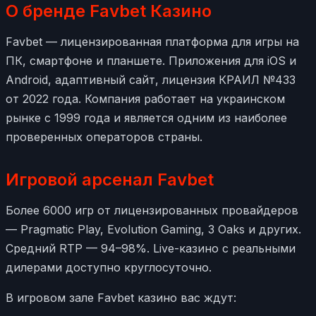
О бренде Favbet Казино
Favbet — лицензированная платформа для игры на
ПК, смартфоне и планшете. Приложения для iOS и
Android, адаптивный сайт, лицензия КРАИЛ №433
от 2022 года. Компания работает на украинском
рынке с 1999 года и является одним из наиболее
проверенных операторов страны.
Игровой арсенал Favbet
Более 6000 игр от лицензированных провайдеров
— Pragmatic Play, Evolution Gaming, 3 Oaks и других.
Средний RTP — 94–98%. Live-казино с реальными
дилерами доступно круглосуточно.
В игровом зале Favbet казино вас ждут: